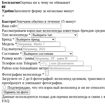
Бесплатно
Оценка ни к чему не обязывает
📸
Удобно
Заполните форму за несколько минут
⚡
Быстро
Отвечаем обычно в течение 15 минут
Ваш сайт
Рассматриваем взрослые велосипеды известных брендов среднег
Тип велосипеда *
Бренд *
Модель *
Год выпуска
Состояние *
Размер колёс / рамы
Телефон или Telegram *
Район или ближайшее метро
Фотографии велосипеда *
Загрузите от 2 до 6 фотографий: велосипед целиком, трансми
преобразует и уменьшит фотографии.
Подтверждаю, что это взрослый велосипед и он не относит
Оценить по фото
Данные используются только для оценки велосипеда и связи с 
FAQ