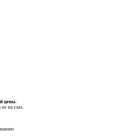
й цены
.
не на глаз.
ованию