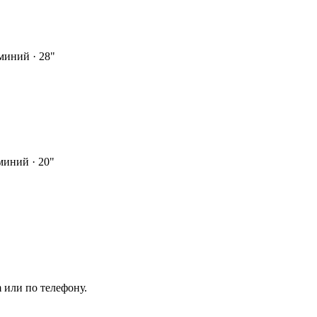
миний · 28"
миний · 20"
 или по телефону.