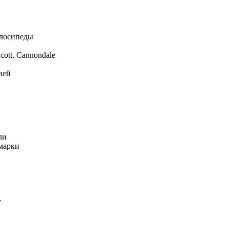
елосипеды
cott, Cannondale
ией
ли
марки
.