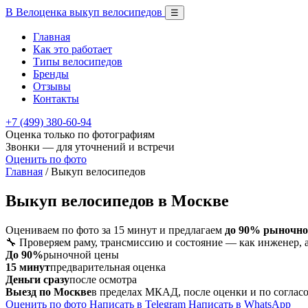
В
Велоценка
выкуп велосипедов
☰
Главная
Как это работает
Типы велосипедов
Бренды
Отзывы
Контакты
+7 (499) 380-60-94
Оценка только по фотографиям
Звонки — для уточнений и встречи
Оценить по фото
Главная
/ Выкуп велосипедов
Выкуп велосипедов
в Москве
Оцениваем по фото за 15 минут и предлагаем
до 90% рыночно
🔧 Проверяем раму, трансмиссию и состояние — как инженер, а 
До 90%
рыночной цены
15 минут
предварительная оценка
Деньги сразу
после осмотра
Выезд по Москве
в пределах МКАД, после оценки и по соглас
Оценить по фото
Написать в Telegram
Написать в WhatsApp